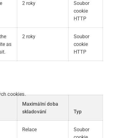
e
2 roky
Soubor
cookie
HTTP
the
2 roky
Soubor
ite as
cookie
it.
HTTP
ých cookies.
Maximální doba
skladování
Typ
Relace
Soubor
cookie