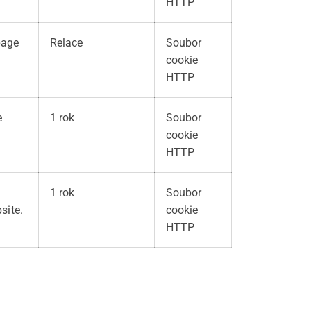
HTTP
page
Relace
Soubor
cookie
HTTP
e
1 rok
Soubor
cookie
HTTP
1 rok
Soubor
site.
cookie
HTTP