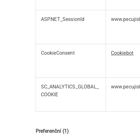
ASP.NET_SessionId
www.pecujis
CookieConsent
Cookiebot
SC_ANALYTICS_GLOBAL_
www.pecujis
COOKIE
Preferenční (1)