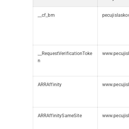
__cf_bm
pecujislasko
__RequestVerificationToke
www.pecujis
n
ARRAffinity
www.pecujis
ARRAffinitySameSite
www.pecujis