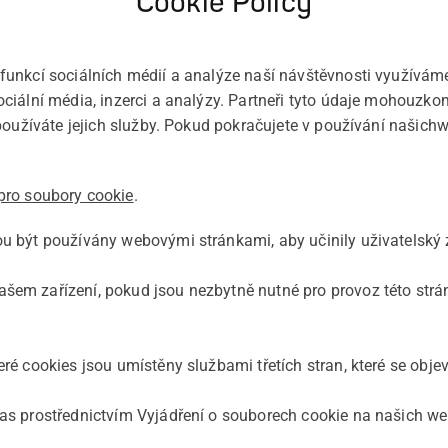
Cookie Policy
funkcí sociálních médií a analýze naší návštěvnosti využívám
ciální média, inzerci a analýzy. Partneři tyto údaje mohouzkom
 používáte jejich služby. Pokud pokračujete v používání našic
pro soubory cookie
.
u být používány webovými stránkami, aby učinily uživatelský zá
em zařízení, pokud jsou nezbytně nutné pro provoz této strán
ré cookies jsou umístěny službami třetích stran, které se obje
las prostřednictvím Vyjádření o souborech cookie na našich w