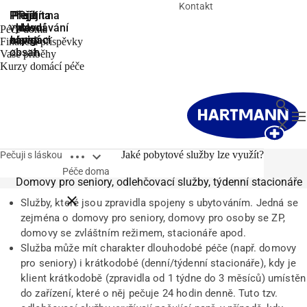
Kontakt
Přejít na
Přejít na
Přejít
Přejít
Přejít na
vyhledávání
hlavní
hlavní
na
na
Péče doma
navigaci
navigaci
zápatí
hlavní
Finanční příspěvky
obsah
Vaše příběhy
Kurzy domácí péče
Hledat
T
Zavřít
Open breadcrumbs
Jaké pobytové služby lze využít?
Pečuji s láskou
Jaké pobytové služby lze využít?
Péče doma
Domovy pro seniory, odlehčovací služby, týdenní stacionáře
Close breadcrumbs
Služby, které jsou zpravidla spojeny s ubytováním. Jedná se
zejména o domovy pro seniory, domovy pro osoby se ZP,
domovy se zvláštním režimem, stacionáře apod.
Služba může mít charakter dlouhodobé péče (např. domovy
pro seniory) i krátkodobé (denní/týdenní stacionáře), kdy je
klient krátkodobě (zpravidla od 1 týdne do 3 měsíců) umístěn
do zařízení, které o něj pečuje 24 hodin denně. Tuto tzv.