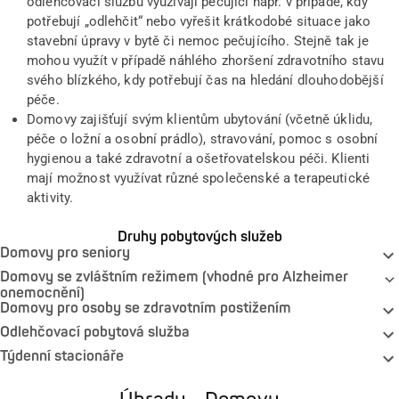
odlehčovací službu využívají pečující např. v případě, kdy
potřebují „odlehčit“ nebo vyřešit krátkodobé situace jako
stavební úpravy v bytě či nemoc pečujícího. Stejně tak je
mohou využít v případě náhlého zhoršení zdravotního stavu
svého blízkého, kdy potřebují čas na hledání dlouhodobější
péče.
Domovy zajišťují svým klientům ubytování (včetně úklidu,
péče o ložní a osobní prádlo), stravování, pomoc s osobní
hygienou a také zdravotní a ošetřovatelskou péči. Klienti
mají možnost využívat různé společenské a terapeutické
aktivity.
Druhy pobytových služeb
Domovy pro seniory
Domovy se zvláštním režimem (vhodné pro Alzheimer
onemocnění)
Domovy pro osoby se zdravotním postižením
Odlehčovací pobytová služba
Týdenní stacionáře