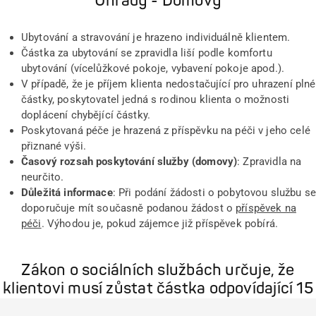
Úhrady - Domovy
Ubytování a stravování je hrazeno individuálně klientem.
Částka za ubytování se zpravidla liší podle komfortu
ubytování (vícelůžkové pokoje, vybavení pokoje apod.).
V případě, že je příjem klienta nedostačující pro uhrazení plné
částky, poskytovatel jedná s rodinou klienta o možnosti
doplácení chybějící částky.
Poskytovaná péče je hrazená z příspěvku na péči v jeho celé
přiznané výši.
Časový rozsah poskytování služby (domovy)
: Zpravidla na
neurčito.
Důležitá informace
: Při podání žádosti o pobytovou službu s
doporučuje mít současně podanou žádost o
příspěvek na
péči
. Výhodou je, pokud zájemce již příspěvek pobírá.
Zákon o sociálních službách určuje, že
klientovi musí zůstat částka odpovídající 15
% výše jeho příjmu na osobní výdaje.