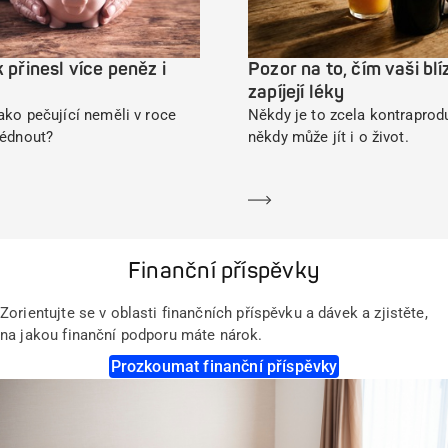
 přinesl více peněz i
Pozor na to, čím vaši blí
zapíjejí léky
ako pečující neměli v roce
Někdy je to zcela kontraprodu
lédnout?
někdy může jít i o život.
ět se více
Dozvědět se více
Finanční příspěvky
Zorientujte se v oblasti finančních příspěvku a dávek a zjistěte,
na jakou finanční podporu máte nárok.
Prozkoumat finanční příspěvky