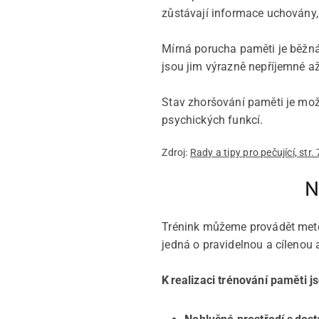
zůstávají informace uchovány,
Mírná porucha paměti je běžná
jsou jim výrazně nepříjemné až
Stav zhoršování paměti je mož
psychických funkcí.
Zdroj:
Rady a tipy pro pečující, str.
N
Trénink můžeme provádět metodo
jedná o pravidelnou a cílenou 
K realizaci trénování paměti 