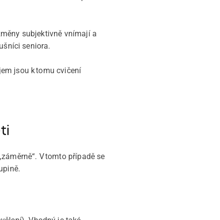
změny subjektivně vnímají a
ušníci seniora.
jem jsou k tomu cvičení
ti
 „záměrně“. V tomto případě se
upině.