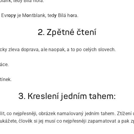
lank, tedy Bílá hora.
 Evr
o
p
y
je M
o
ntblank, ted
y
Bílá h
o
ra.
2. Zpětné čtení
icky zleva doprava, ale naopak, a to po celých slovech.
ráce.
tínek.
3. Kreslení jedním tahem:
slit, co nejpřesněji, obrázek namalovaný jedním tahem. Ztížení 
kážete, člověk si jej musí co nejpřesněji zapamatovat a pak z