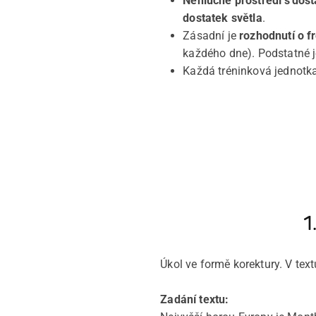
Nehlučné prostředí s dos
dostatek světla
.
Zásadní je
rozhodnutí o f
každého dne). Podstatné 
Každá tréninková jednotk
1
Úkol ve formě korektury. V tex
Zadání textu: