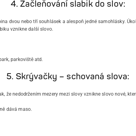
4. Začleňování slabik do slov:
ina dvou nebo tří souhlásek a alespoň jedné samohlásky. Úkolem
biku vznikne další slovo.
ark, parkoviště atd.
5. Skrývačky – schovaná slova:
ak, že nedodržením mezery mezi slovy vznikne slovo nové, které
hně dává maso.