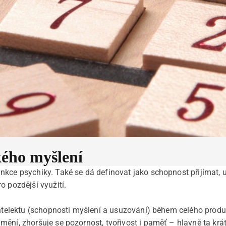
kého myšlení
nkce psychiky. Také se dá definovat jako schopnost přijímat, 
o pozdější využití.
intelektu (schopnosti myšlení a usuzování) během celého produ
mění, zhoršuje se pozornost, tvořivost i paměť – hlavně ta kr