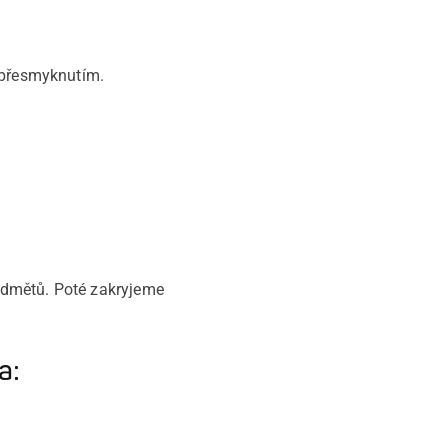
d přesmyknutím.
edmětů. Poté zakryjeme
a: