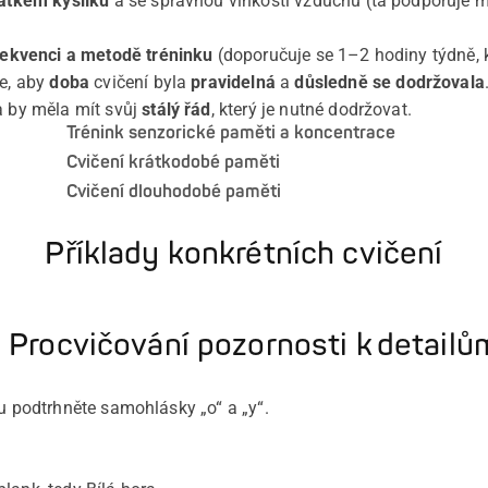
tatkem kyslíku
a se správnou vlhkostí vzduchu (ta podporuje m
rekvenci a metodě tréninku
(doporučuje se 1–2 hodiny týdně, k
je, aby
doba
cvičení byla
pravidelná
a
důsledně se dodržovala
a by měla mít svůj
stálý řád
, který je nutné dodržovat.
Trénink senzorické paměti a koncentrace
Cvičení krátkodobé paměti
Cvičení dlouhodobé paměti
Příklady konkrétních cvičení
. Procvičování pozornosti k detailů
tu podtrhněte samohlásky „o“ a „y“.