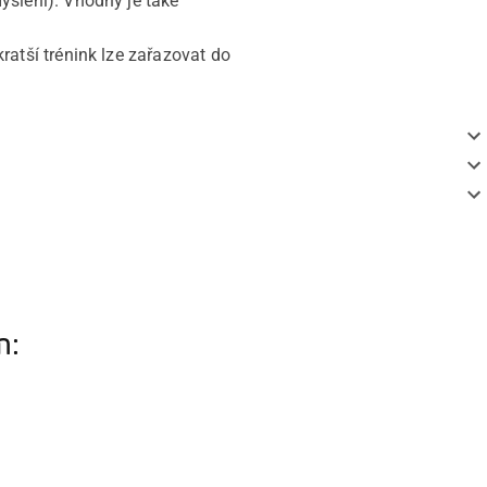
yšlení). Vhodný je také
ratší trénink lze zařazovat do
.
m: