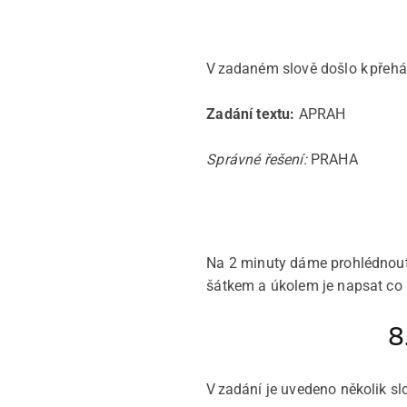
V zadaném slově došlo k přehá
Zadání textu:
APRAH
Správné řešení:
PRAHA
Na 2 minuty dáme prohlédnout 
šátkem a úkolem je napsat co 
8
V zadání je uvedeno několik sl