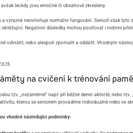
 avšak leckdy jsou emočně či obsahově zkresleny.
 a výrazně neovlivňuje normální fungování. Senioři však tyto 
 obtěžující. Negativní důsledky mohou pociťovat i rodinní přísl
né odvrátit, nebo alespoň zpomalit a oddálit. Vhodným nástro
 74-76
áměty na cvičení k trénování pamě
u tzv. „nezáměrně“ např. při běžné denní aktivitě, nebo tzv.
aktivitu, kterou se seniorem provádíme individuálně nebo ve sk
jsou vhodné následující podmínky: