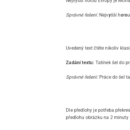
Nejvyšší horou Evropy je Montb
Správné řešení:
Nejv
y
šší h
o
r
o
u
Uvedený text čtěte nikoliv klas
Zadání textu:
Tatínek šel do p
Správné řešení:
Práce do šel ta
Dle předlohy je potřeba překre
předlohu obrázku na 2 minuty u