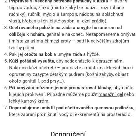
Připravte si všechny potřebné pomůcky k lůžku
– lavor s
teplou vodou, žínku (místo žínky lze použít i rozstříhané
ručníky), ručník, mýdlo a šampon, nádobu na spláchnutí
vlasů, hřeben a fén, čisté osobní a ložní prádlo).
Ošetřovaného položte na záda a umyjte ho směrem od
obličeje k nohám
, genitálie nakonec. Nezapomeneme omývat
i místa za ušima či mezi prsty – patří k největším zdrojům
tvorby plísní.
Pak jej
otočte na bok
a umyjte záda a hýždě.
Kůži pořádně vysušte
, aby nedocházelo k opruzeninám.
Nakonec kůži ošetřete – promažte a místa, na kterých hrozí
opruzeniny zasypte dětským pudrem (kožní záhyby, oblast
okolo genitálií, pod prsy...).
Při umývání můžeme jemně promasírovat klouby
, aby došlo
k jejich prokrvení. Případně můžeme použít
masážní gel
nebo
lehký kafrový krém.
Doporučujeme umístit pod ošetřovaného gumovou podložku
,
která zabrání proniknutí vody či exkrementů na prostěradlo.
Doporučení