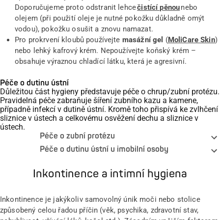
Doporučujeme proto odstranit lehce
čistící pěnou
nebo
olejem (při použití oleje je nutné pokožku důkladně omýt
vodou), pokožku osušit a znovu namazat.
Pro prokrvení kloubů používejte
masážní gel
(
MoliCare Skin
)
nebo lehký kafrový krém. Nepoužívejte koňský krém –
obsahuje výraznou chladící látku, která je agresivní.
Péče o dutinu ústní
Důležitou část hygieny představuje péče o chrup/zubní protézu.
Pravidelná péče zabraňuje šíření zubního kazu a kamene,
případně infekcí v dutině ústní. Kromě toho přispívá ke zvlhčení
sliznice v ústech a celkovému osvěžení dechu a sliznice v
ústech.
Péče o zubní protézu
Péče o dutinu ústní u imobilní osoby
Inkontinence a intimní hygiena
Inkontinence je jakýkoliv samovolný únik moči nebo stolice
způsobený celou řadou příčin (věk, psychika, zdravotní stav,