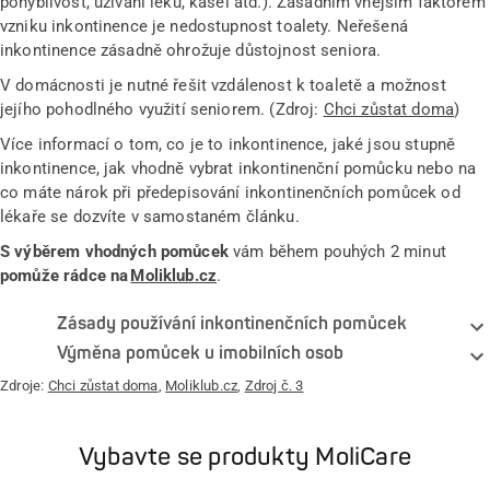
pohyblivost, užívání léků, kašel atd.). Zásadním vnějším faktorem
vzniku inkontinence je nedostupnost toalety. Neřešená
inkontinence zásadně ohrožuje důstojnost seniora.
V domácnosti je nutné řešit vzdálenost k toaletě a možnost
jejího pohodlného využití seniorem. (Zdroj:
Chci zůstat doma
)
Více informací o tom, co je to inkontinence, jaké jsou stupně
inkontinence, jak vhodně vybrat inkontinenční pomůcku nebo na
co máte nárok při předepisování inkontinenčních pomůcek od
lékaře se dozvíte v samostaném článku.
S výběrem vhodných pomůcek
vám během pouhých 2 minut
pomůže rádce na
Moliklub.cz
.
Zásady používání inkontinenčních pomůcek
Výměna pomůcek u imobilních osob
Zdroje:
Chci zůstat doma
,
Moliklub.cz
,
Zdroj č. 3
Vybavte se produkty MoliCare