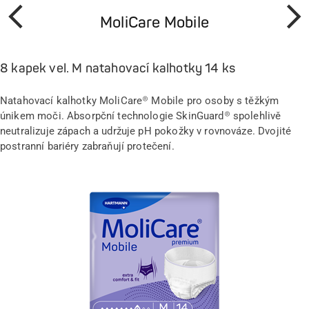
MoliCare Mobile
Předchozí
Další
8 kapek vel. M natahovací kalhotky 14 ks
Natahovací kalhotky MoliCare® Mobile pro osoby s těžkým
únikem moči. Absorpční technologie SkinGuard® spolehlivě
neutralizuje zápach a udržuje pH pokožky v rovnováze. Dvojité
postranní bariéry zabraňují protečení.