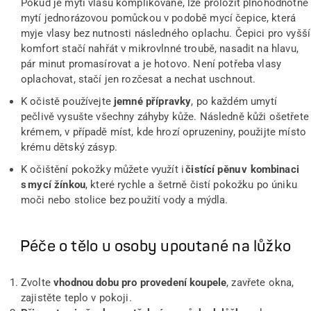
Pokud je mytí vlasů komplikované, lze proložit plnohodnotné
mytí jednorázovou pomůckou v podobě mycí čepice, která
myje vlasy bez nutnosti následného oplachu. Čepici pro vyšší
komfort stačí nahřát v mikrovlnné troubě, nasadit na hlavu,
pár minut promasírovat a je hotovo. Není potřeba vlasy
oplachovat, stačí jen rozčesat a nechat uschnout.
K očistě používejte
jemné přípravky
, po každém umytí
pečlivě vysušte všechny záhyby kůže. Následně kůži ošetřete
krémem, v případě míst, kde hrozí opruzeniny, použijte místo
krému dětský zásyp.
K očištění pokožky můžete využít i
čistící pěnu v kombinaci
s mycí žínkou
, které rychle a šetrně čistí pokožku po úniku
moči nebo stolice bez použití vody a mýdla.
Péče o tělo u osoby upoutané na lůžko
Zvolte
vhodnou dobu pro provedení koupele
, zavřete okna,
zajistěte teplo v pokoji.