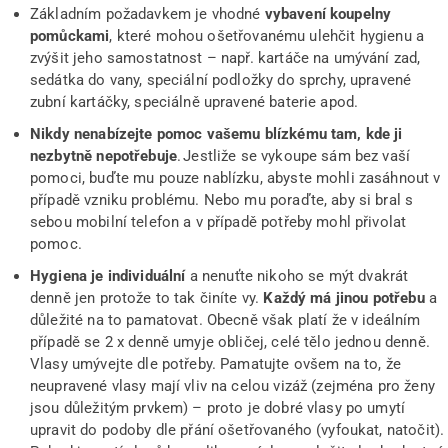
Základním požadavkem je vhodné
vybavení koupelny
pomůckami
, které mohou ošetřovanému ulehčit hygienu a
zvýšit jeho samostatnost – např. kartáče na umývání zad,
sedátka do vany, speciální podložky do sprchy, upravené
zubní kartáčky, speciálně upravené baterie apod.
Nikdy nenabízejte pomoc vašemu blízkému tam, kde ji
nezbytně nepotřebuje
. Jestliže se vykoupe sám bez vaší
pomoci, buďte mu pouze nablízku, abyste mohli zasáhnout v
případě vzniku problému. Nebo mu poraďte, aby si bral s
sebou mobilní telefon a v případě potřeby mohl přivolat
pomoc.
Hygiena je individuální
a nenuťte nikoho se mýt dvakrát
denně jen protože to tak činíte vy.
Každý má jinou potřebu
a
důležité na to pamatovat. Obecně však platí že v ideálním
případě se 2 x denně umyje obličej, celé tělo jednou denně.
Vlasy umývejte dle potřeby. Pamatujte ovšem na to, že
neupravené vlasy mají vliv na celou vizáž (zejména pro ženy
jsou důležitým prvkem) – proto je dobré vlasy po umytí
upravit do podoby dle přání ošetřovaného (vyfoukat, natočit).