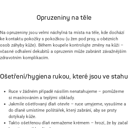
Opruzeniny na těle
Na opruzeniny jsou velmi náchylná ta místa na těle, kde dochází
ke kontaktu pokožky s pokožkou (u žen pod prsy, u obézních
osob záhyby kůže). Během koupele kontrolujte změny na kůži –
včasné odhalení dekubitů a opruzenin může zabránit závažnějším
zdravotním komplikacím.
Ošetření/hygiena rukou, které jsou ve stahu
Ruce v žádném případě násilím nenatahujeme – pomůžeme
si masírováním a teplými obklady.
Jakmile ošetřovaný dlaň otevře – ruce umyjeme, vysušíme a
do dlaně umístíme polštářek, který zabrání, aby se prsty
dotýkaly kůže.
Takto ošetřenou dlaň nemažeme krémem – hrozí, že by začal