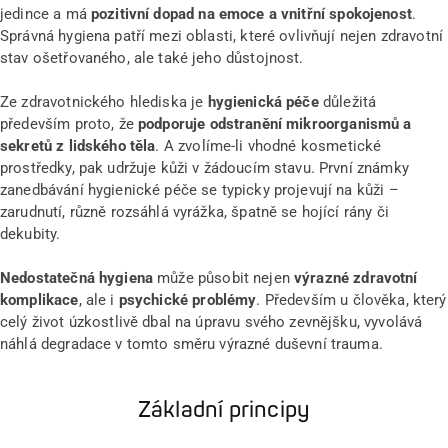
jedince a má
pozitivní dopad na emoce a vnitřní spokojenost
.
Správná hygiena patří mezi oblasti, které ovlivňují nejen zdravotní
stav ošetřovaného, ale také jeho důstojnost.
Ze zdravotnického hlediska je
hygienická péče
důležitá
především proto, že
podporuje odstranění mikroorganismů a
sekretů z lidského těla
. A zvolíme-li vhodné kosmetické
prostředky, pak udržuje kůži v žádoucím stavu. První známky
zanedbávání hygienické péče se typicky projevují na kůži –
zarudnutí, různě rozsáhlá vyrážka, špatně se hojící rány či
dekubity.
Nedostatečná hygiena
může působit nejen
výrazné zdravotní
komplikace
, ale i
psychické problémy
. Především u člověka, který
celý život úzkostlivě dbal na úpravu svého zevnějšku, vyvolává
náhlá degradace v tomto směru výrazné duševní trauma.
Základní principy