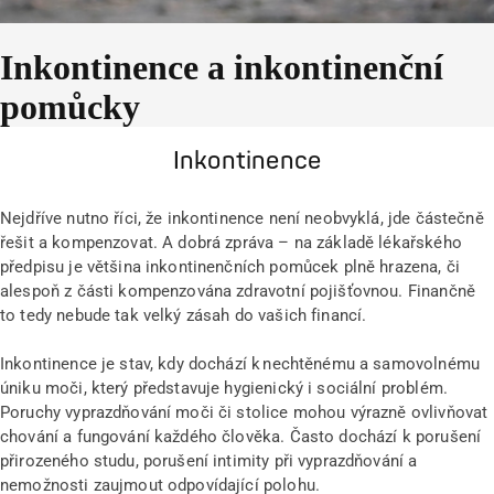
Inkontinence a inkontinenční
pomůcky
Inkontinence
Nejdříve nutno říci, že inkontinence není neobvyklá, jde částečně
řešit a kompenzovat. A dobrá zpráva – na základě lékařského
předpisu je většina inkontinenčních pomůcek plně hrazena, či
alespoň z části kompenzována zdravotní pojišťovnou. Finančně
to tedy nebude tak velký zásah do vašich financí.
Inkontinence je stav, kdy dochází k nechtěnému a samovolnému
úniku moči, který představuje hygienický i sociální problém.
Poruchy vyprazdňování moči či stolice mohou výrazně ovlivňovat
chování a fungování každého člověka. Často dochází k porušení
přirozeného studu, porušení intimity při vyprazdňování a
nemožnosti zaujmout odpovídající polohu.