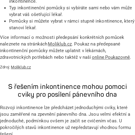
inkontinence.
Typ inkontinenční pomůcky si vybíráte sami nebo vám může
vybrat váš ošetřující lékař.
Pomůcky si můžete vybrat v rámci stupně inkontinence, který
stanoví lékař.
Více informací o možnosti předepsání konkrétních pomůcek
naleznete na stránkách
Moliklub.cz
. Poukaz na předepsané
inkontinenční pomůcky můžete uplatnit v lékárnách,
zdravotnických potřebách nebo taktéž v naší
online Poukazovně
.
Zdroj:
Moliklub.cz
S řešením inkontinence mohou pomoci
cviky pro posílení pánevního dna
Rozvoji inkontinence lze předcházet jednoduchými cviky, které
jsou zaměřené na zpevnění pánevního dna. Jsou velmi efektní a
jednoduché, podmínkou ovšem je začít se cvičením včas. U
pokročilých stavů inkontinence už nepředstavují vhodnou formu
řešení.