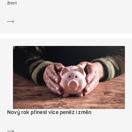
život
Dozvědět se více
Nový rok přinesl více peněz i změn
Dozvědět se více