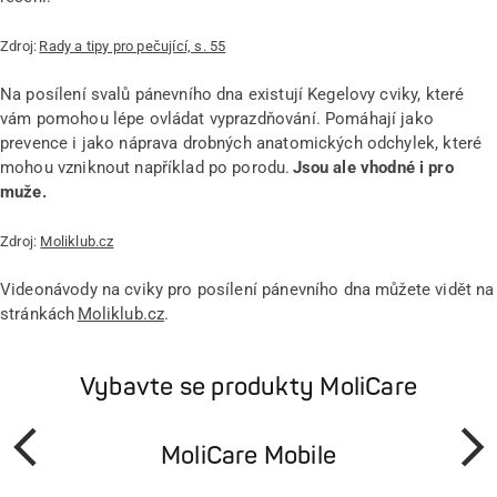
Zdroj:
Rady a tipy pro pečující, s. 55
Na posílení svalů pánevního dna existují Kegelovy cviky, které
vám pomohou lépe ovládat vyprazdňování. Pomáhají jako
prevence i jako náprava drobných anatomických odchylek, které
mohou vzniknout například po porodu.
Jsou ale vhodné i pro
muže.
Zdroj:
Moliklub.cz
Videonávody na cviky pro posílení pánevního dna můžete vidět na
stránkách
Moliklub.cz
.
Vybavte se produkty MoliCare
MoliCare Mobile
Předchozí
Další