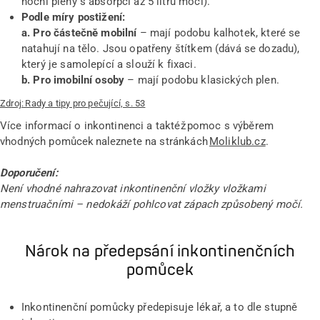
noční pleny s absorpcí až 5 litrů moči).
Podle míry postižení:
a. Pro částečně mobilní
– mají podobu kalhotek, které se
natahují na tělo. Jsou opatřeny štítkem (dává se dozadu),
který je samolepící a slouží k fixaci.
b. Pro imobilní osoby
– mají podobu klasických plen.
Zdroj: Rady a tipy pro pečující, s. 53
Více informací o inkontinenci a taktéž pomoc s výběrem
vhodných pomůcek naleznete na stránkách
Moliklub.cz
.
Doporučení:
Není vhodné nahrazovat inkontinenční vložky vložkami
menstruačními – nedokáží pohlcovat zápach způsobený močí.
Nárok na předepsání inkontinenčních
pomůcek
Inkontinenční pomůcky předepisuje lékař, a to dle stupně