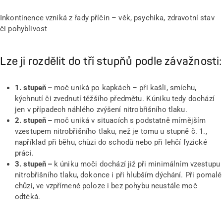
Inkontinence vzniká z řady příčin – věk, psychika, zdravotní stav
či pohyblivost
Lze ji rozdělit do tří stupňů podle závažnosti:
1. stupeň –
moč uniká po kapkách – při kašli, smíchu,
kýchnutí či zvednutí těžšího předmětu. K úniku tedy dochází
jen v případech náhlého zvýšení nitrobřišního tlaku.
2. stupeň –
moč uniká v situacích s podstatně mírnějším
vzestupem nitrobřišního tlaku, než je tomu u stupně č. 1.,
například při běhu, chůzi do schodů nebo při lehčí fyzické
práci.
3. stupeň –
k úniku moči dochází již při minimálním vzestupu
nitrobřišního tlaku, dokonce i při hlubším dýchání. Při pomalé
chůzi, ve vzpřímené poloze i bez pohybu neustále moč
odtéká.